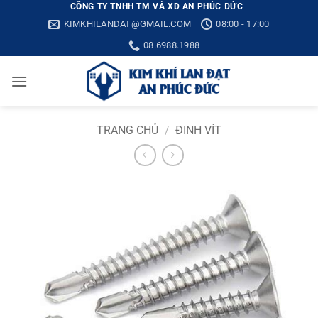
Bỏ
CÔNG TY TNHH TM VÀ XD AN PHÚC ĐỨC
KIMKHILANDAT@GMAIL.COM
08:00 - 17:00
qua
nội
08.6988.1988
dung
TRANG CHỦ
/
ĐINH VÍT