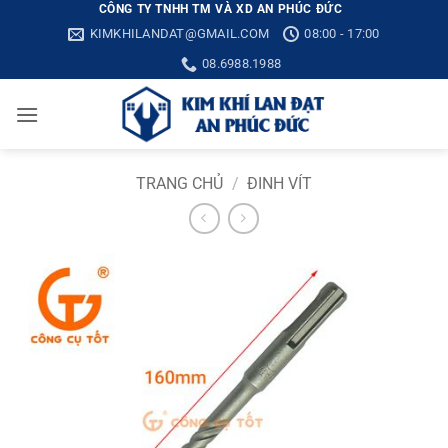
Bỏ
CÔNG TY TNHH TM VÀ XD AN PHÚC ĐỨC
KIMKHILANDAT@GMAIL.COM
08:00 - 17:00
qua
nội
08.6988.1988
dung
TRANG CHỦ
/
ĐINH VÍT