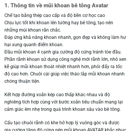
1. Thông tin về mũi khoan bê tông Avatar
Chế tạo bằng thép cao cấp và độ bền cơ học cao
Chịu lực tốt khi khoan lên tường hay bê tông, tạo nên
những múi khoan rắn chắc.
Đáp ứng khả năng khoan nhanh, gọn đẹp và không làm hư
hại xung quanh điểm khoan.
Đầu mũi khoan 4 cạnh gia cường độ cứng tránh tòe đầu.
Phần rãnh khoan sử dụng công nghệ mới rãnh lớn, nhỏ xen
kẽ giúp mũi khoan thoát nhiệt nhanh hơn, phôi đẩy ra tốc
độ cao hơn. Chuôi cài giúp việc tháo lắp mũi khoan nhanh
chóng thuận tiện.
Kết hợp đường xoắn kép cao thấp khác nhau và độ
nghiêng tích hợp cùng với bước xoắn tiêu chuẩn mang lại
cảm giác êm nhẹ trong quá trình khoan sâu vào bê tông.
Cấu tạo chuôi rãnh có khe hở hợp lý vuông góc và được
gia cường tăng độ cứng nên mũi khoan AVATAR khắc phục