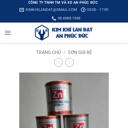
Bỏ
CÔNG TY TNHH TM VÀ XD AN PHÚC ĐỨC
KIMKHILANDAT@GMAIL.COM
08:00 - 17:00
qua
nội
08.6988.1988
dung
TRANG CHỦ
/
SƠN GIÁ RẺ