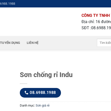
.6988.1988
CÔNG TY TNHH 
Địa chỉ: 16 đườ
SĐT :08.6988.1
Tìm
TUYỂN DỤNG
LIÊN HỆ
kiếm:
Sơn chống rỉ Indu
08.6988.1988
Danh mục:
Sơn giá rẻ