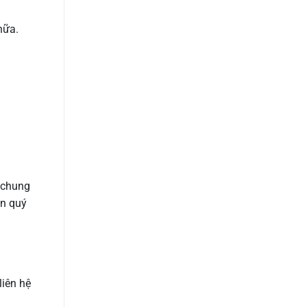
nữa.
i chung
ên quý
liên hệ