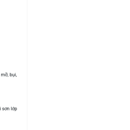
 mỡ, bụi,
i sơn lớp