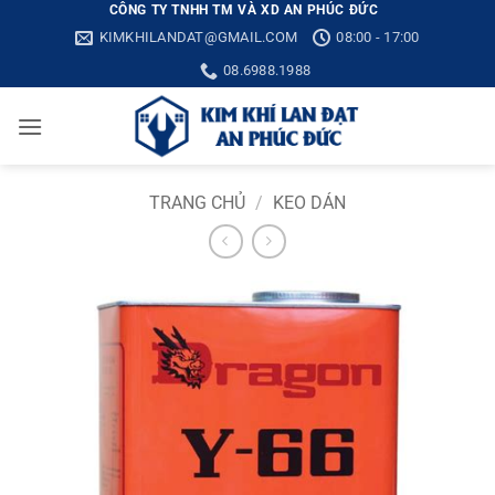
Bỏ
CÔNG TY TNHH TM VÀ XD AN PHÚC ĐỨC
KIMKHILANDAT@GMAIL.COM
08:00 - 17:00
qua
nội
08.6988.1988
dung
TRANG CHỦ
/
KEO DÁN