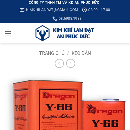
Bỏ
CÔNG TY TNHH TM VÀ XD AN PHÚC ĐỨC
KIMKHILANDAT@GMAIL.COM
08:00 - 17:00
qua
nội
08.6988.1988
dung
TRANG CHỦ
/
KEO DÁN