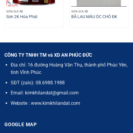
SƠN GIÁ RẺ
SƠN GIÁ RẺ
Sơn 2K Hòa Phát
BÃ LAU MÀU ÓC CHÓ ĐK
CÔNG TY TNHH TM và XD AN PHÚC ĐỨC
Địa chỉ: 16 đường Hoàng Văn Thụ, thành phố Phúc Yên,
tỉnh Vĩnh Phúc
SĐT (zalo): 08.6988.1988
Email: kimkhilandat@gmail.com
Website : www.kimkhilandat.com
GOOGLE MAP