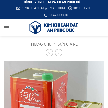
Bỏ
CÔNG TY TNHH TM VÀ XD AN PHÚC ĐỨC
KIMKHILANDAT@GMAIL.COM
08:00 - 17:00
qua
nội
08.6988.1988
dung
TRANG CHỦ
/
SƠN GIÁ RẺ