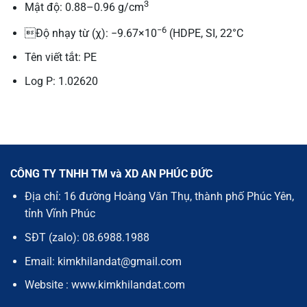
3
Mật độ: 0.88–0.96 g/cm
−6
Độ nhạy từ (χ): −9.67×10
(HDPE, SI, 22°C
Tên viết tắt: PE
Log P: 1.02620
CÔNG TY TNHH TM và XD AN PHÚC ĐỨC
Địa chỉ: 16 đường Hoàng Văn Thụ, thành phố Phúc Yên,
tỉnh Vĩnh Phúc
SĐT (zalo): 08.6988.1988
Email: kimkhilandat@gmail.com
Website : www.kimkhilandat.com