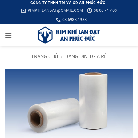
Bỏ
CÔNG TY TNHH TM VÀ XD AN PHÚC ĐỨC
KIMKHILANDAT@GMAIL.COM
08:00 - 17:00
qua
nội
08.6988.1988
dung
TRANG CHỦ
/
BĂNG DÍNH GIÁ RẺ