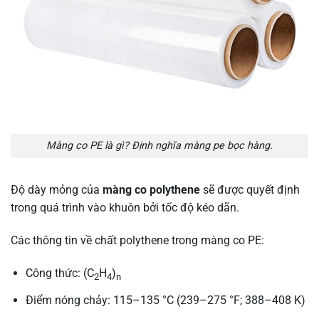
Màng co PE là gì? Định nghĩa màng pe bọc hàng.
Độ dày mỏng của
màng co polythene
sẽ được quyết định
trong quá trình vào khuôn bởi tốc độ kéo dãn.
Các thông tin về chất polythene trong màng co PE:
Công thức: (C
H
)
2
4
n
Điểm nóng chảy: 115–135 °C (239–275 °F; 388–408 K)