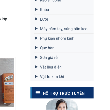
Keo silicone
Khóa
 lớp
Lưới
Máy cầm tay, súng bắn keo
Phụ kiện nhôm kính
Que hàn
Sơn giá rẻ
Vật liệu điện
Vật tư kim khí
HỖ TRỢ TRỰC TUYẾN