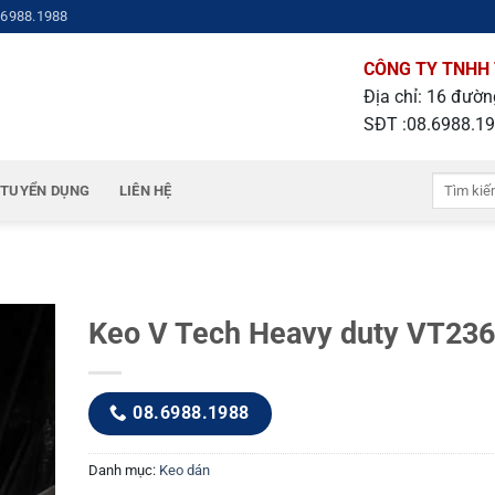
.6988.1988
CÔNG TY TNHH 
Địa chỉ: 16 đườ
SĐT :08.6988.1
Tìm
TUYỂN DỤNG
LIÊN HỆ
kiếm:
Keo V Tech Heavy duty VT236
08.6988.1988
Danh mục:
Keo dán