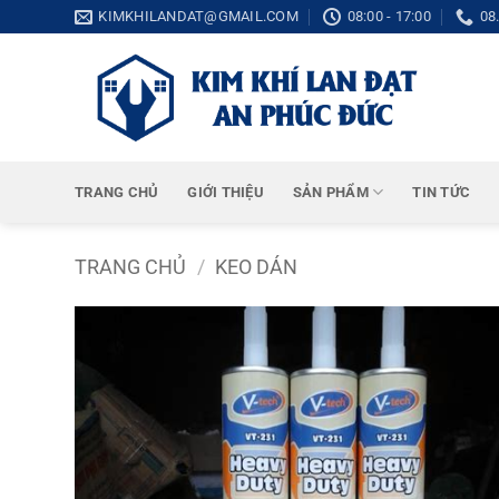
Bỏ
KIMKHILANDAT@GMAIL.COM
08:00 - 17:00
08
qua
nội
dung
TRANG CHỦ
GIỚI THIỆU
SẢN PHẨM
TIN TỨC
TRANG CHỦ
/
KEO DÁN