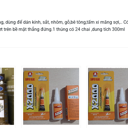
 dùng để dán kính, sắt, nhôm, gỗ,bê tông,tấm xi măng sợi,.. Có
t trên bề mặt thẳng đứng.1 thúng có 24 chai ,dung tích 300ml