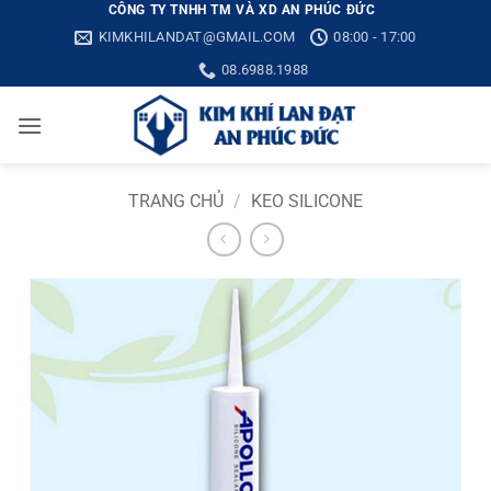
Bỏ
CÔNG TY TNHH TM VÀ XD AN PHÚC ĐỨC
KIMKHILANDAT@GMAIL.COM
08:00 - 17:00
qua
nội
08.6988.1988
dung
TRANG CHỦ
/
KEO SILICONE