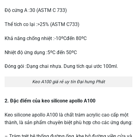
Độ cứng A :30 (ASTM C 733)
Thể tích co lại :>25% (ASTM C733)
Khả năng chống nhiệt :-10ºCđến 80ºC
Nhiệt độ ứng dụng :5ºC đến 50ºC
Đóng gói :Dạng chai nhựa. Dung tích qui ước 100ml.
Keo A100 giá rẻ uy tín Đại hưng Phát
2. Đặc điểm của keo silicone apollo A100
Keo silicone apollo A100 là chất trám acrylic cao cấp một
thành, là sản phẩm chuyên biệt phù hợp cho các ứng dụng:
– Trám trét hệ thống đường ống, khe hở đường viền cửa và