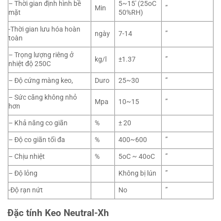
– Thời gian định hình bề
5~15′ (25oC
Min
”
mặt
50%RH)
-Thời gian lưu hóa hoàn
ngày
7-14
”
toàn
– Trọng lượng riêng ở
kg/l
±1.37
”
nhiệt độ 250C
– Độ cứng màng keo,
Duro
25~30
”
– Sức căng không nhỏ
Mpa
10~15
”
hơn
– Khả năng co giãn
%
± 20
– Độ co giãn tối đa
%
400~600
”
– Chịu nhiệt
%
5oC ~ 40oC
”
– Độ lỏng
Không bị lún
”
-Độ rạn nứt
No
”
Đặc tính Keo Neutral-Xh