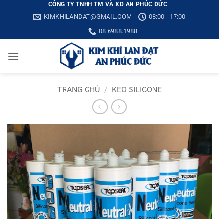
Bỏ
CÔNG TY TNHH TM VÀ XD AN PHÚC ĐỨC
KIMKHILANDAT@GMAIL.COM
08:00 - 17:00
qua
nội
08.6988.1988
dung
TRANG CHỦ
/
KEO SILICONE