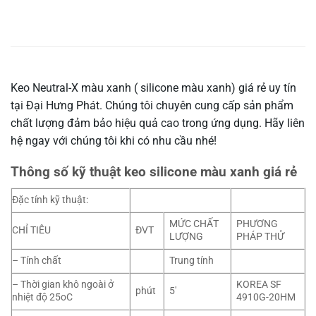
Keo Neutral-X màu xanh ( silicone màu xanh) giá rẻ uy tín
tại Đại Hưng Phát. Chúng tôi chuyên cung cấp sản phẩm
chất lượng đảm bảo hiệu quả cao trong ứng dụng. Hãy liên
hệ ngay với chúng tôi khi có nhu cầu nhé!
Thông số kỹ thuật keo silicone màu xanh giá rẻ
Đặc tính kỹ thuật:
MỨC CHẤT
PHƯƠNG
CHỈ TIÊU
ĐVT
LƯỢNG
PHÁP THỬ
– Tính chất
Trung tính
– Thời gian khô ngoài ở
KOREA SF
phút
5′
nhiệt độ 25oC
4910G-20HM