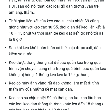
PVC, tấm WPB. Các loại gỗ nhựa, ván ép, ván MFC, ván
HDF, sàn gỗ, nôi thất, các loại gỗ dán tường , ván tre,
amiăng, thảm…
Thời gian liên kết của keo cao su chịu nhiệt S9 cũng
giống như với keo cao su S5, thời gian để keo liên kết là
10 – 15 phút và thời gian để keo đạt đến độ khô tối đa
là 8 giờ.
Sau khi keo khô hoàn toàn có thể chịu được axit, dầu,
kiềm và nước.
Keo được đóng thùng sắt để bảo quản keo trong quá
trình vận chuyển cũng như trong quá trình bảo quản keo
không bị hỏng. 1 thùng keo keo là 14 kg/thùng.
Keo có mày ánh vàng rất đẹp không làm mất đi tính
thẩm mỹ của những bề mặt cần dán.
Keo cao su chịu nhiệt S9 có thời gian lưu kho lâu hơn
các loại keo dán thông thường khác lên đến 18 tháng (