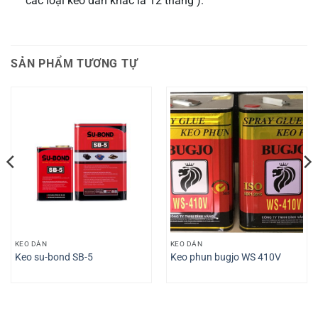
các loại keo dán khác là 12 tháng ).
SẢN PHẨM TƯƠNG TỰ
KEO DÁN
KEO DÁN
Keo su-bond SB-5
Keo phun bugjo WS 410V