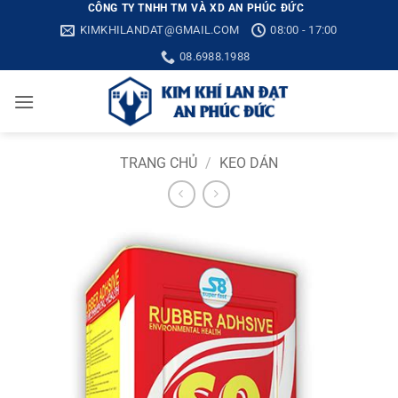
Bỏ
CÔNG TY TNHH TM VÀ XD AN PHÚC ĐỨC
KIMKHILANDAT@GMAIL.COM
08:00 - 17:00
qua
nội
08.6988.1988
dung
TRANG CHỦ
/
KEO DÁN