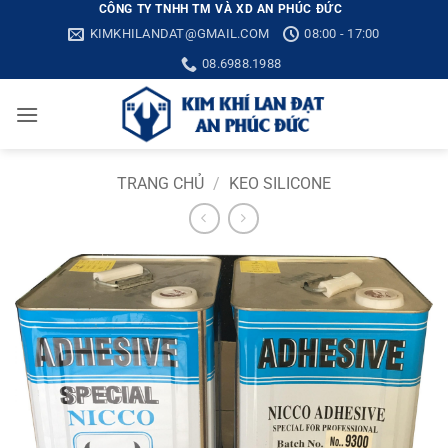
Bỏ
CÔNG TY TNHH TM VÀ XD AN PHÚC ĐỨC
KIMKHILANDAT@GMAIL.COM
08:00 - 17:00
qua
nội
08.6988.1988
dung
TRANG CHỦ
/
KEO SILICONE