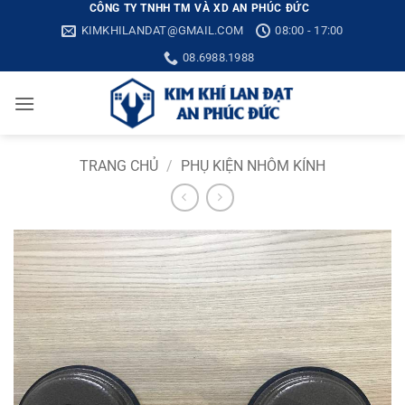
Bỏ
CÔNG TY TNHH TM VÀ XD AN PHÚC ĐỨC
KIMKHILANDAT@GMAIL.COM
08:00 - 17:00
qua
nội
08.6988.1988
dung
TRANG CHỦ
/
PHỤ KIỆN NHÔM KÍNH