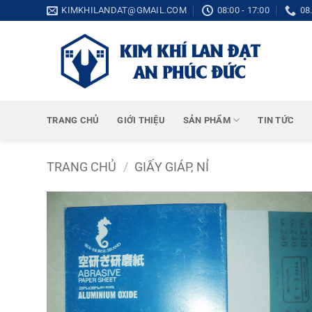
Bỏ
KIMKHILANDAT@GMAIL.COM
08:00 - 17:00
08
qua
nội
dung
TRANG CHỦ
GIỚI THIỆU
SẢN PHẨM
TIN TỨC
TRANG CHỦ
/
GIẤY GIÁP, NỈ