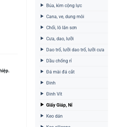
Búa, kìm cộng lực
Cana, ve, dung môi
Chổi, lô lăn sơn
Cưa, dao, lưỡi
Dao trổ, lưỡi dao trổ, lưỡi cưa
Dầu chống rỉ
hiệp.
Đá mài đá cắt
Đinh
Đinh Vít
Giấy Giáp, Nỉ
Keo dán