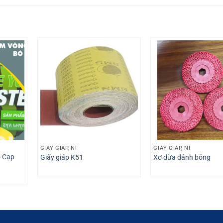
GIẤY GIÁP, NỈ
GIẤY GIÁP, NỈ
 Cạp
Giấy giáp K51
Xơ dừa đánh bóng