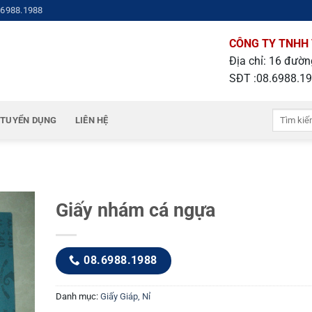
.6988.1988
CÔNG TY TNHH 
Địa chỉ: 16 đườ
SĐT :08.6988.1
Tìm
TUYỂN DỤNG
LIÊN HỆ
kiếm:
Giấy nhám cá ngựa
08.6988.1988
Danh mục:
Giấy Giáp, Nỉ