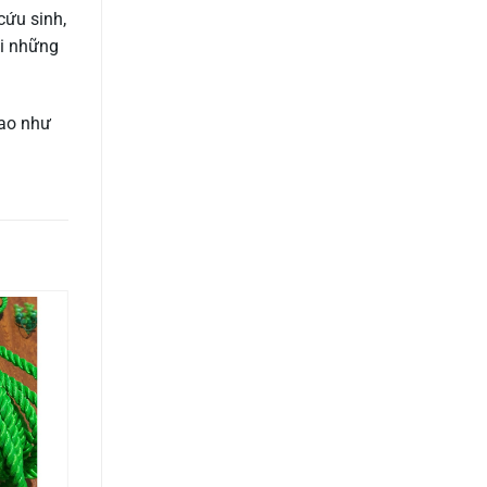
cứu sinh,
ại những
cao như