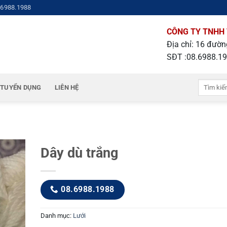
.6988.1988
CÔNG TY TNHH 
Địa chỉ: 16 đườ
SĐT :08.6988.1
Tìm
TUYỂN DỤNG
LIÊN HỆ
kiếm:
Dây dù trắng
08.6988.1988
Danh mục:
Lưới