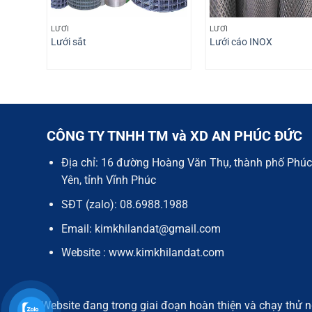
LƯỚI
LƯỚI
Lưới sắt
Lưới cáo INOX
CÔNG TY TNHH TM và XD AN PHÚC ĐỨC
Địa chỉ: 16 đường Hoàng Văn Thụ, thành phố Phúc
Yên, tỉnh Vĩnh Phúc
SĐT (zalo): 08.6988.1988
Email: kimkhilandat@gmail.com
Website : www.kimkhilandat.com
Website đang trong giai đoạn hoàn thiện và chạy thử n