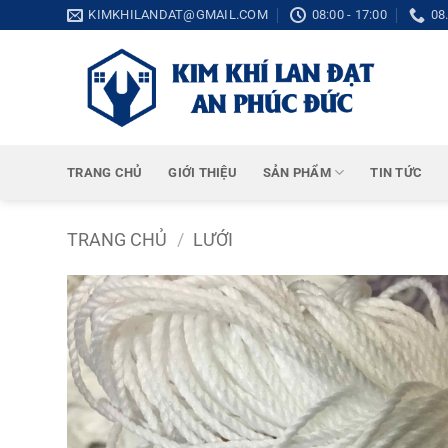
Bỏ
KIMKHILANDAT@GMAIL.COM
08:00 - 17:00
08
qua
nội
dung
TRANG CHỦ
GIỚI THIỆU
SẢN PHẨM
TIN TỨC
TRANG CHỦ
/
LƯỚI