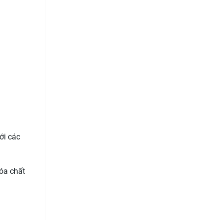
ới các
óa chất