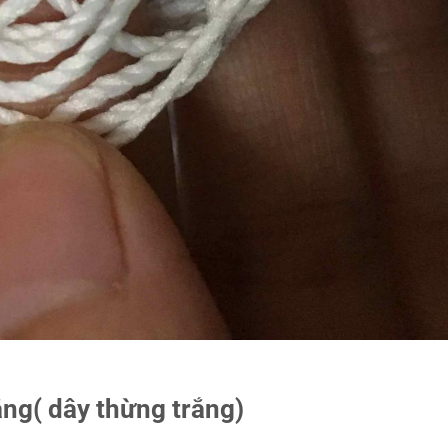
rắng( dây thừng trắng)