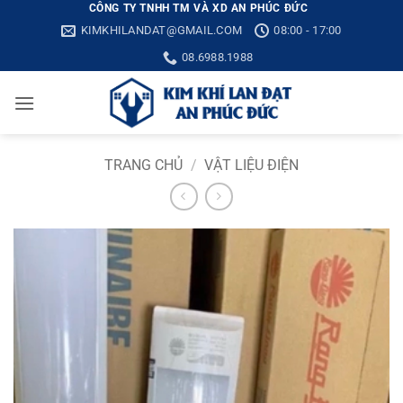
Bỏ
CÔNG TY TNHH TM VÀ XD AN PHÚC ĐỨC
KIMKHILANDAT@GMAIL.COM
08:00 - 17:00
qua
nội
08.6988.1988
dung
TRANG CHỦ
/
VẬT LIỆU ĐIỆN