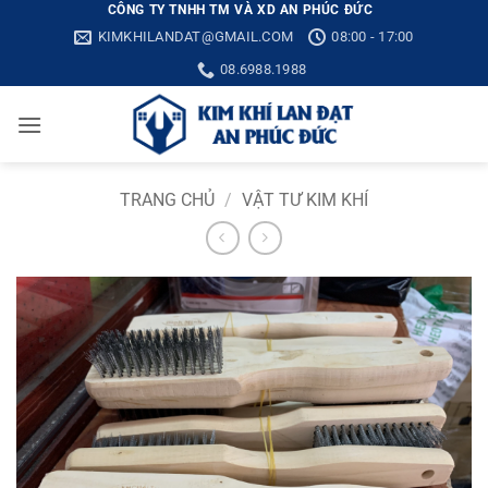
Bỏ
CÔNG TY TNHH TM VÀ XD AN PHÚC ĐỨC
KIMKHILANDAT@GMAIL.COM
08:00 - 17:00
qua
nội
08.6988.1988
dung
TRANG CHỦ
/
VẬT TƯ KIM KHÍ