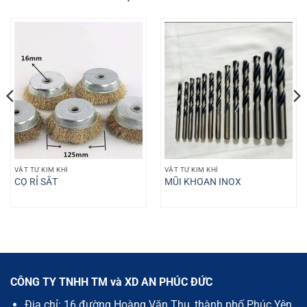
VẬT TƯ KIM KHÍ
VẬT TƯ KIM KHÍ
CỌ RỈ SẮT
MŨI KHOAN INOX
CÔNG TY TNHH TM và XD AN PHÚC ĐỨC
Địa chỉ: 16 đường Hoàng Văn Thụ, thành phố Phúc Yên,