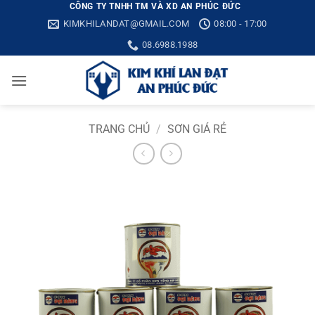
Bỏ
CÔNG TY TNHH TM VÀ XD AN PHÚC ĐỨC
KIMKHILANDAT@GMAIL.COM
08:00 - 17:00
qua
nội
08.6988.1988
dung
TRANG CHỦ
/
SƠN GIÁ RẺ